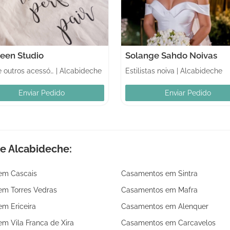
teen Studio
Solange Sahdo Noivas
Véus e outros acessórios
|
Alcabideche
Estilistas noiva
|
Alcabideche
Enviar Pedido
Enviar Pedido
e Alcabideche:
em Cascais
Casamentos em Sintra
m Torres Vedras
Casamentos em Mafra
m Ericeira
Casamentos em Alenquer
m Vila Franca de Xira
Casamentos em Carcavelos