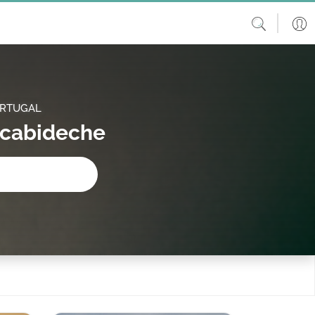
ORTUGAL
lcabideche
procura?