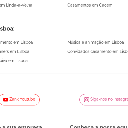
em Linda-a-Velha
Casamentos em Cacém
sboa:
amento em Lisboa
Música e animação em Lisboa
ners em Lisboa
Convidados casamento em Lisb
noiva em Lisboa
Zank Youtube
Siga-nos no instag
e a sua empresa
Conheça a nossa equ