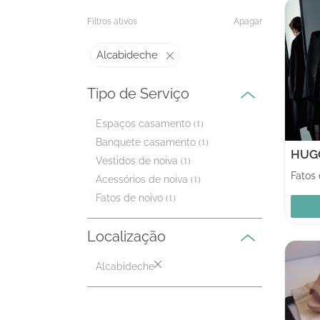
Filtros ativos
Apagar
Alcabideche
Tipo de Serviço
Espaços casamento
(1)
Banquete casamento
(1)
HUGO
Vestidos de noiva
(1)
Fatos 
Acessórios de noiva
(1)
Fatos de noivo
(1)
Localização
Alcabideche