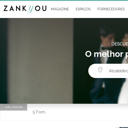
MAGAZINE
ESPAÇOS
FORNECEDORES
DESCUB
O melhor 
Alcabide
João Almeida
5 Forn.