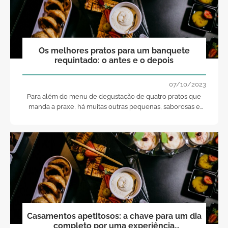
Os melhores pratos para um banquete
requintado: o antes e o depois
07/10/2023
Para além do menu de degustação de quatro pratos que
manda a praxe, há muitas outras pequenas, saborosas e
pecaminosas tentações que os noivos podem colocar à
disposição dos convidados mais gulosos.
Casamentos apetitosos: a chave para um dia
completo por uma experiência