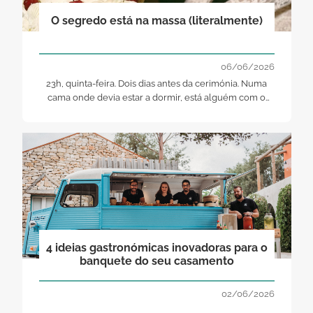
O segredo está na massa (literalmente)
06/06/2026
23h, quinta-feira. Dois dias antes da cerimónia. Numa
cama onde devia estar a dormir, está alguém com o
telemóvel na cara, em pânico. A conversa começa
sempre da mesma forma: "Esqueci-me do bolo." Mas a
verdade é que, não se esqueceram do bolo.
Esqueceram-se de o levar a sério.
4 ideias gastronómicas inovadoras para o
banquete do seu casamento
02/06/2026