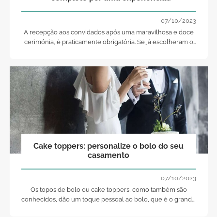
gastronómica rica!
07/10/2023
A recepção aos convidados após uma maravilhosa e doce
cerimónia, é praticamente obrigatória. Se já escolheram o
local do vosso copo-de-água, e quer esse tenha
exclusividade no que respeita ao serviço de catering ou
não, então é tempo de pensarem em ementas e condições!
Cake toppers: personalize o bolo do seu
casamento
07/10/2023
Os topos de bolo ou cake toppers, como também são
conhecidos, dão um toque pessoal ao bolo, que é o grande
protagonista da refeição.