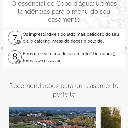
O essencial de Copo d'água: últimas
tendências para o menu do seu
casamento
 do lado mais delicioso do seu
Eventtus Catering: ele
1
esa de doces e bolo de
seu casamento!
 de casamento? Descubra 5
2
O segredo es
r
3
Arte L
Bolos de casamento: s
4
seu grande dia!
Nice Cakes: bolos art
5
história de amor