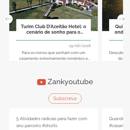
Como escolher o menu 
6
casamento em 5 pass
Recomendações para um casamento
perfeito
Turim Club D'Azeitão Hotel: o
Quinta
cenário de sonho para o
onde o
casamento que sempre
imaginou
19/06/2026