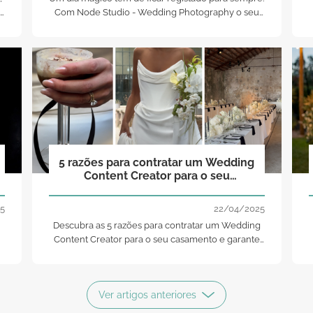
Com Node Studio - Wedding Photography o seu
,
casamento ficará para a sua história, dos seus
amigos e familiares. Sorria!
5 razões para contratar um Wedding
Content Creator para o seu
casamento
5
22/04/2025
Descubra as 5 razões para contratar um Wedding
m
Content Creator para o seu casamento e garante
a
os registos mais autênticos, criativos e imediatos
do seu grande dia!
Ver artigos anteriores