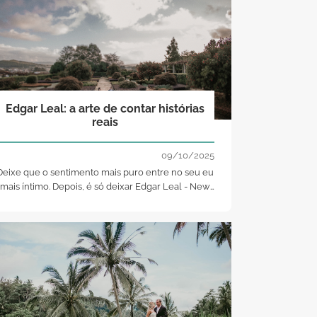
Edgar Leal: a arte de contar histórias
reais
09/10/2025
Deixe que o sentimento mais puro entre no seu eu
mais íntimo. Depois, é só deixar Edgar Leal - New
Stories Composer fazer o seu trabalho. O resultado
será fotos genuínas, emotivas e tiradas com o
coração