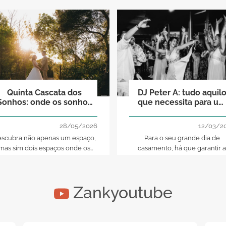
Quinta Cascata dos
DJ Peter A: tudo aquil
Sonhos: onde os sonhos
que necessita para um
acontecem!
dia em grande!
28/05/2026
12/03/2
scubra não apenas um espaço,
Para o seu grande dia de
mas sim dois espaços onde os
casamento, há que garantir a
nhos se concretizam e onde os
máxima diversão, animação 
casamentos mais românticos
muita música. Nós sabemos
anham forma e uma identidade
exatamente como!
Zankyoutube
singular!