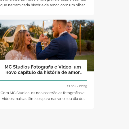
que narram cada história de amor, com um olhar
único e personalizado.
MC Studios Fotografia e Vídeo: um
novo capítulo da história de amor
eternizado!
11/04/2025
Com MC Studios, os noivos terão as fotografias e
vídeos mais autênticos para narrar o seu dia de
casamento!