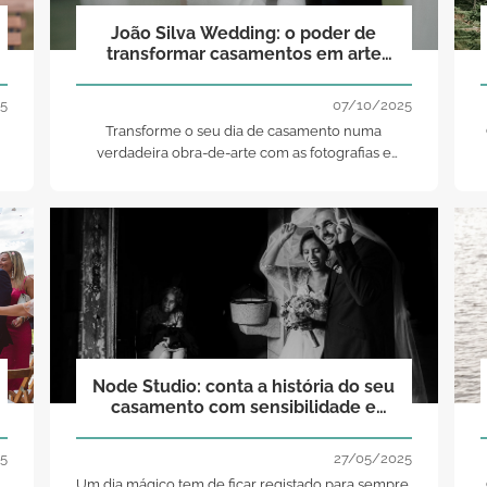
João Silva Wedding: o poder de
transformar casamentos em arte
atemporal!
5
07/10/2025
Transforme o seu dia de casamento numa
verdadeira obra-de-arte com as fotografias e
vídeos com um estilo absolutamente artístico.
Node Studio: conta a história do seu
casamento com sensibilidade e
ternura
5
27/05/2025
,
Um dia mágico tem de ficar registado para sempre.