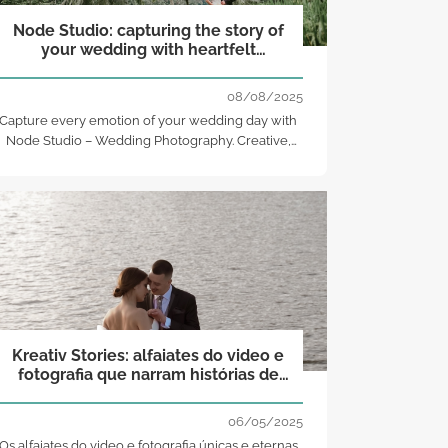
Node Studio: capturing the story of
your wedding with heartfelt
sensitivity and grace.
08/08/2025
Capture every emotion of your wedding day with
Node Studio – Wedding Photography. Creative,
heartfelt, and timeless storytelling through
photography!
Kreativ Stories: alfaiates do video e
fotografia que narram histórias de
amor com autenticidade!
06/05/2025
Os alfaiates do video e fotografia únicas e eternas