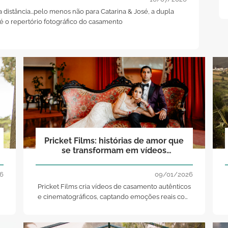
a distância...pelo menos não para Catarina & José, a dupla
 é o repertório fotográfico do casamento
Pricket Films: histórias de amor que
se transformam em vídeos
inesquecíveis!
6
09/01/2026
Pricket Films cria vídeos de casamento autênticos
e cinematográficos, captando emoções reais com
e
sensibilidade, profissionalismo e uma abordagem
documental única.