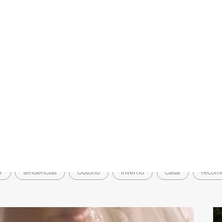
EDDINGS
MODA NUPCIAL
BELEZA
fia e Vídeo de Casamento
samento
r
tendências
Outono
Inverno
casal
recom