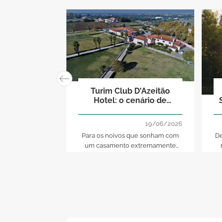
Turim Club D'Azeitão
Hotel: o cenário de
sonho para o casamento
que sempre imaginou
19/06/2026
Para os noivos que sonham com
De
um casamento extremamente
romântico e sofisticado, com um
so
cenário mágico, Turim Club
D'Azeitão Hotel é espaço mais-
g
que-perfeito!