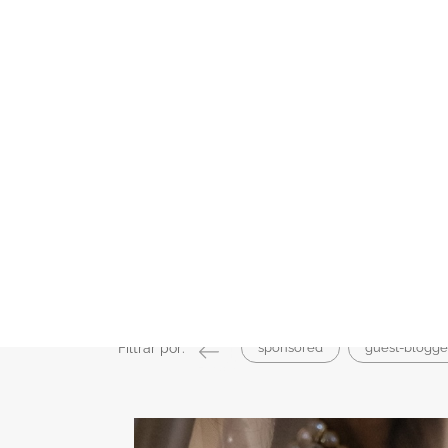
MAGAZINE
ESPAÇOS
FORNECEDORES
DESTINATION WEDDING & HONEYMOON
REAL W
Magazine
A Celebração
Foto e Vídeo
Ideias para Fotogra
Ideias para Fotografia e Vídeo de Ca
Filtrar por:
sponsored
guest-blogge