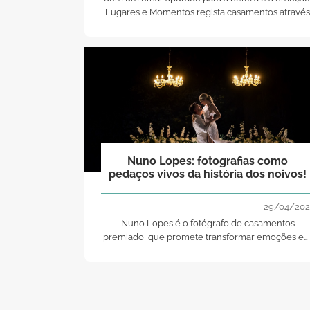
Lugares e Momentos regista casamentos através
da fotografia e vídeo, criando memórias elegantes
sofisticadas e intemporais. Descobre o trabalho
deste talentoso fornecedor.
Nuno Lopes: fotografias como
pedaços vivos da história dos noivos!
29/04/202
Nuno Lopes é o fotógrafo de casamentos
premiado, que promete transformar emoções e
imagens com alma e sentimento, através de um
abordagem autêntica e artística!