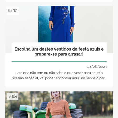
Confira o seu e arrase!
60
Escolha um destes vestidos de festa azuis e
prepare-se para arrasar!
19/08/2023
Se ainda não tem ou não sabe o que vestir para aquela
ocasião especial, vai poder encontrar aqui um modelo para
vestir como uma luva e condizente com o seu gosto e
estilo! Em tons de azul, não há como falhar... Arrase!
33