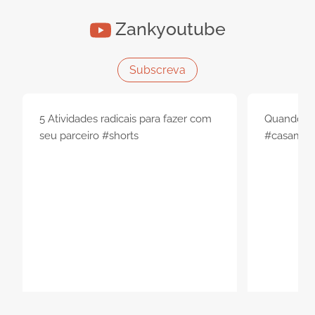
Turim Club D'Azeitão Hotel é espaço mais-
românt
que-perfeito!
Zankyoutube
Subscreva
5 Atividades radicais para fazer com
Quando eu 
seu parceiro #shorts
#casament