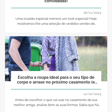
convidadas!
16/11/2023
Uma ocasião especial merece um look especial! Hoje
mostramos-lhe uma seleção de vestidos verdes de
cerimónia para convidadas de casamento: a cor da
esperança com a qual irá arrasar no seu próximo
casamento!
Escolha a roupa ideal para o seu tipo de
corpo e arrase no próximo casamento (e
todos os outros dias...)!
11/10/2023
Antes de escolher o que vai usar no casamento da sua
melhor amiga, analise bem as suas formas. Sabia que há
peças que ficam melhor num tipo de corpo que outras?