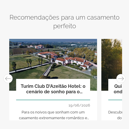
Recomendações para um casamento
perfeito
Turim Club D'Azeitão Hotel: o
Quinta
cenário de sonho para o
onde o
casamento que sempre
imaginou
19/06/2026
Para os noivos que sonham com um
Descubra n
casamento extremamente romântico e
dois e
sofisticado, com um cenário mágico,
concretiza