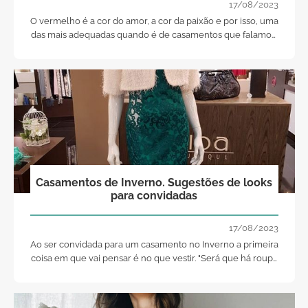
17/08/2023
O vermelho é a cor do amor, a cor da paixão e por isso, uma
das mais adequadas quando é de casamentos que falamos.
E em 2019 vai brilhar! (Se já estão a pensar naquele
casamento para o qual foram convidadas, chegaram à
galeria certa!)
Casamentos de Inverno. Sugestões de looks
para convidadas
17/08/2023
Ao ser convidada para um casamento no Inverno a primeira
coisa em que vai pensar é no que vestir. "Será que há roupa
chic que me aqueça e me faça dar nas vistas?" Restosta:
Sim. Leia as nossas sugestões!