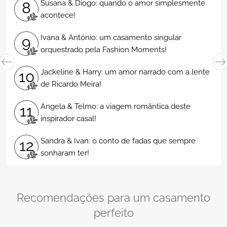
Diana & Pedro: um casal inquieto com um amor
14
pleno!
15
Inês & António: das nuvens para a realidade!
16
Rita & Junior: o início de um futuro em conjunto!
Mariana & Ivo: um casamento intimista repleto
17
de elegância!
Ver mais
Recomendações para um casamento
perfeito