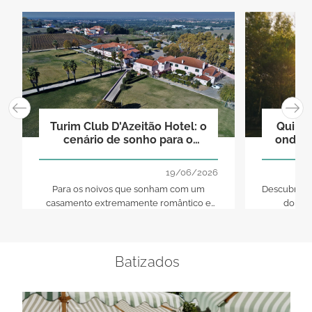
Turim Club D'Azeitão Hotel: o
Quinta
cenário de sonho para o
onde o
casamento que sempre
imaginou
19/06/2026
Para os noivos que sonham com um
Descubra n
casamento extremamente romântico e
dois e
sofisticado, com um cenário mágico,
concretiza
Turim Club D'Azeitão Hotel é espaço mais-
românt
que-perfeito!
Batizados