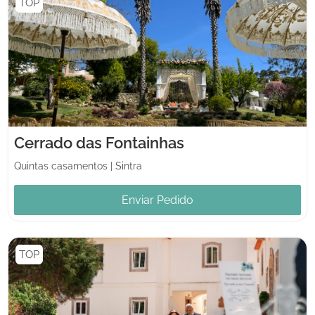
TOP
Cerrado das Fontainhas
Quintas casamentos
|
Sintra
Enviar Pedido
TOP