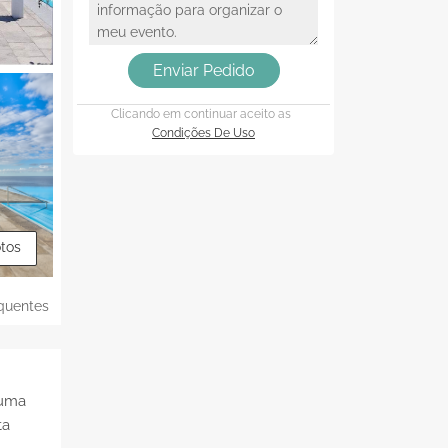
Enviar Pedido
Clicando em continuar aceito as
Condições De Uso
otos
quentes
 uma
ta