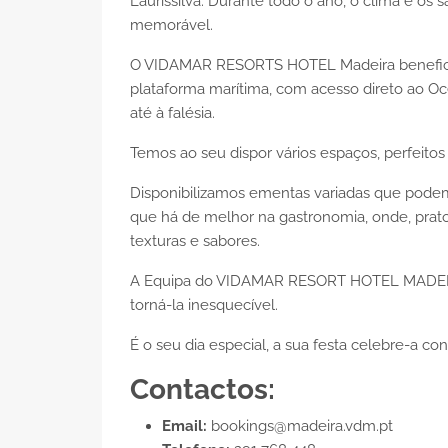
Laurissilva. Durante todo o ano, o clima e o
memorável.
O VIDAMAR RESORTS HOTEL Madeira beneficia
plataforma marítima, com acesso direto ao O
até à falésia.
Temos ao seu dispor vários espaços, perfeito
Disponibilizamos ementas variadas que podem 
que há de melhor na gastronomia, onde, prat
texturas e sabores.
A Equipa do VIDAMAR RESORT HOTEL MADEIRA, 
torná-la inesquecível.
É o seu dia especial, a sua festa celebre-a con
Contactos:
Email:
bookings@madeira.vdm.pt