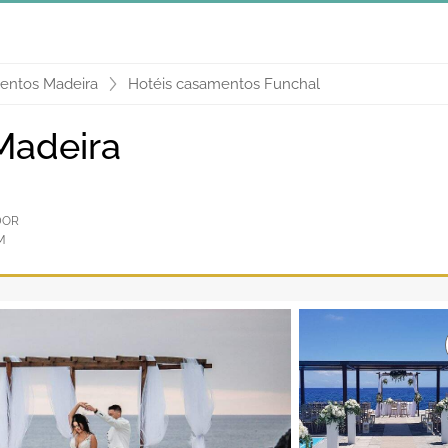
entos Madeira
Hotéis casamentos Funchal
adeira
DOR
M