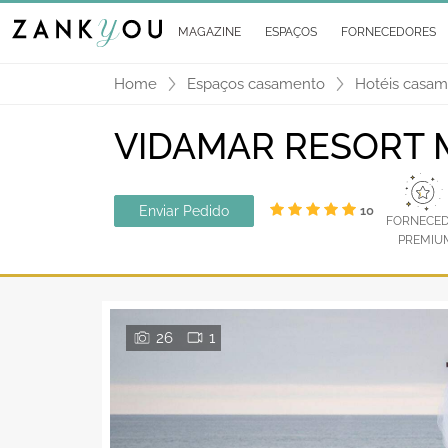
MAGAZINE
ESPAÇOS
FORNECEDORES
Home
Espaços casamento
Hotéis casam
VIDAMAR RESORT M
Enviar Pedido
10
FORNECE
PREMIU
26
1