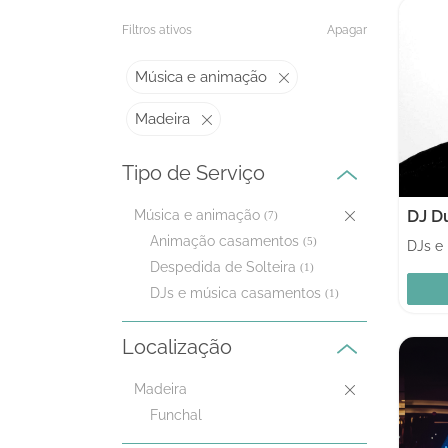
Filtros ativos
Apagar
Música e animação
Madeira
Tipo de Serviço
DJ D
Música e animação
(7)
Animação casamentos
(5)
Despedida de Solteira
(1)
DJs e música casamentos
(1)
Localização
Madeira
Funchal