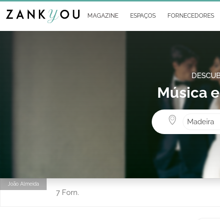
MAGAZINE
ESPAÇOS
FORNECEDORES
DESCUB
Música e
Madeira
João Almeida
7 Forn.