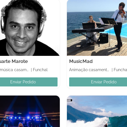
uarte Marote
MusicMad
DJs e música casamentos
|
Funchal
Animação casamentos
|
Funcha
Enviar Pedido
Enviar Pedido