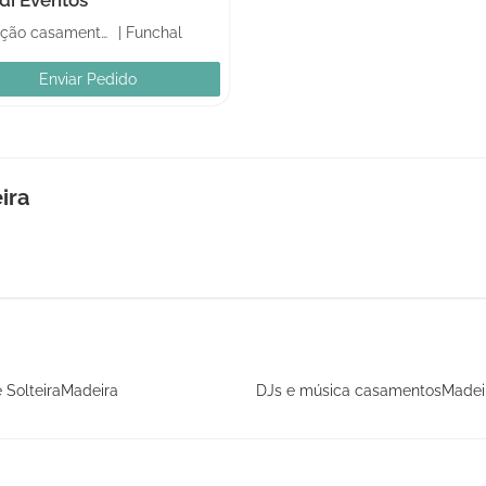
Animação casamentos
|
Funchal
Enviar Pedido
ira
 SolteiraMadeira
DJs e música casamentosMadei