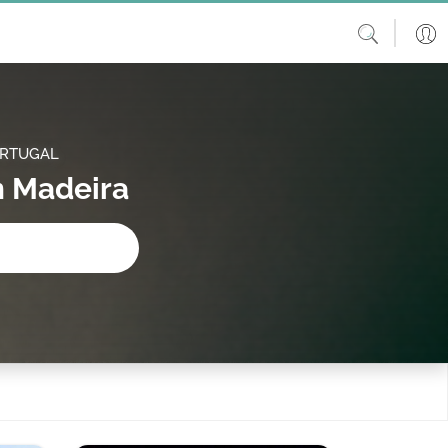
ORTUGAL
m Madeira
procura?