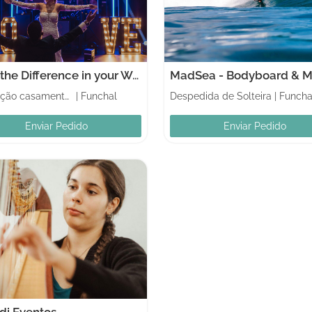
Spot the Difference in your Wedding
MadSea - Bodyboard & M
Animação casamentos
|
Funchal
Despedida de Solteira
|
Funcha
Enviar Pedido
Enviar Pedido
di Eventos