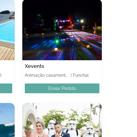
Xevents
l
Animação casamentos
|
Funchal
Enviar Pedido