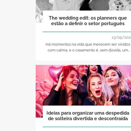
The wedding edit: os planners que
estão a definir o setor português
13/05/202
Há momentos na vida que merecem ser vividos
com calma, e o casamento é, sem dúvida, um
deles. Mas por trás de cada celebração
harmoniosa existe sempre alguém que orquestr
o invisível: que antecipa, resolve, cria e protege.
Alguém que transforma o caos potencial numa
serenidade absoluta. É aqui que entra a wedding
planner.
Ideias para organizar uma despedida
de solteira divertida e descontraída