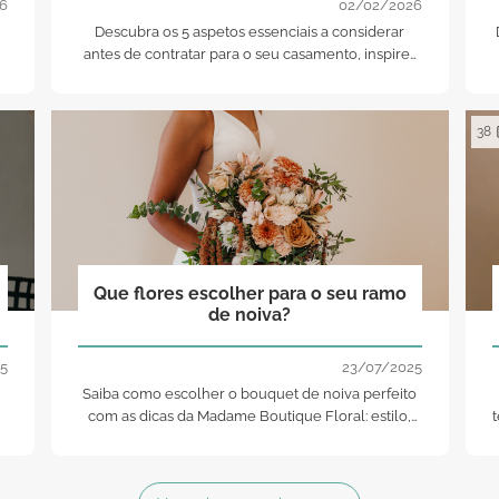
6
02/02/2026
Descubra os 5 aspetos essenciais a considerar
antes de contratar para o seu casamento, inspire-
se com as nossas recomendações e aproveite um
bónus especial reservado apenas para si.
38
Que flores escolher para o seu ramo
de noiva?
5
23/07/2025
Saiba como escolher o bouquet de noiva perfeito
com as dicas da Madame Boutique Floral: estilo,
estação, simbologia e tendências.