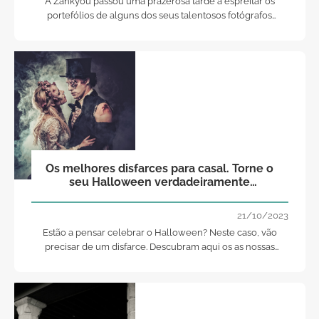
A Zankyou passou uma prazerosa tarde a espreitar os
portefólios de alguns dos seus talentosos fotógrafos
seleccionados e escolheu as melhores fotografias
espontâneas!
Os melhores disfarces para casal. Torne o
seu Halloween verdadeiramente
assustador!
21/10/2023
Estão a pensar celebrar o Halloween? Neste caso, vão
precisar de um disfarce. Descubram aqui os as nossas
propostas para visuais verdadeiramente assustadores. E se
não conseguirem fazer estremecer ninguém... bom, pelo
menos divertem-se!