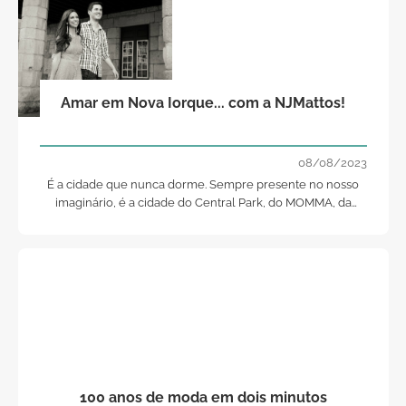
Amar em Nova Iorque... com a NJMattos!
08/08/2023
É a cidade que nunca dorme. Sempre presente no nosso
imaginário, é a cidade do Central Park, do MOMMA, da
Times Square, da Brooklyn Bridge, do Empire State
Building. Mas tem todo o potencial para destronar Paris e
Veneza como as cidades do amor, ou não tivesse ela sido
palco de tantas (e tão bonitas) histórias de amor. Muitas
imortalizadas no cinema. Outras anónimas, mas nem por
isso menos especiais.
100 anos de moda em dois minutos