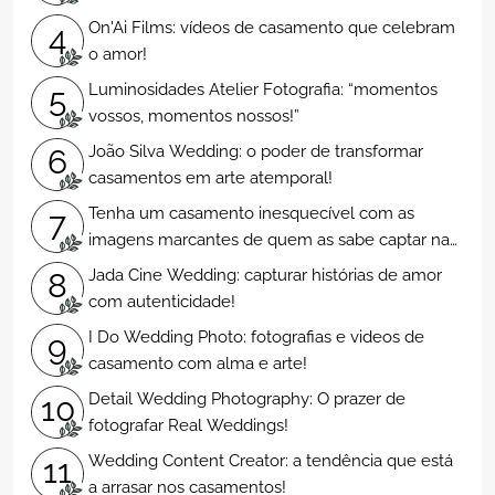
On'Ai Films: vídeos de casamento que celebram
4
o amor!
Luminosidades Atelier Fotografia: “momentos
5
vossos, momentos nossos!”
João Silva Wedding: o poder de transformar
6
casamentos em arte atemporal!
Tenha um casamento inesquecível com as
7
imagens marcantes de quem as sabe captar na
perfeição
Jada Cine Wedding: capturar histórias de amor
8
com autenticidade!
I Do Wedding Photo: fotografias e videos de
9
casamento com alma e arte!
Detail Wedding Photography: O prazer de
10
fotografar Real Weddings!
Wedding Content Creator: a tendência que está
11
a arrasar nos casamentos!