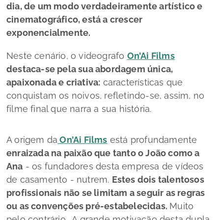
dia, de um modo verdadeiramente artístico e
cinematográfico, está a crescer
exponencialmente.
Neste cenário, o videografo
On’Ai Films
destaca-se pela sua abordagem única,
apaixonada e criativa:
características que
conquistam os noivos, refletindo-se, assim, no
filme final que narra a sua história.
A origem da
On’Ai Films
está profundamente
enraizada na paixão que tanto o João como a
Ana
- os fundadores desta empresa de vídeos
de casamento - nutrem.
Estes dois talentosos
profissionais não se limitam a seguir as regras
ou as convenções pré-estabelecidas.
Muito
pelo contrário… A grande motivação desta dupla