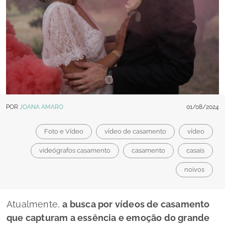
POR
JOANA AMARO
01/08/2024
Foto e Vídeo
vídeo de casamento
vídeo
videógrafos casamento
casamento
casais
noivos
Atualmente,
a busca por vídeos de casamento
que capturam a essência e emoção do grande