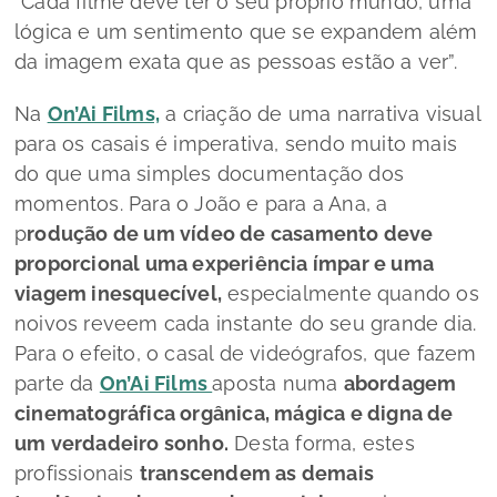
“Cada filme deve ter o seu próprio mundo, uma
lógica e um sentimento que se expandem além
da imagem exata que as pessoas estão a ver”.
Na
On’Ai Films,
a criação de uma narrativa visual
para os casais é imperativa, sendo muito mais
do que uma simples documentação dos
momentos. Para o João e para a Ana, a
p
rodução de um vídeo de casamento deve
proporcional uma experiência ímpar e uma
viagem inesquecível,
especialmente quando os
noivos reveem cada instante do seu grande dia.
Para o efeito, o casal de videógrafos, que fazem
parte da
On’Ai Films
aposta numa
abordagem
cinematográfica orgânica, mágica e digna de
um verdadeiro sonho.
Desta forma, estes
profissionais
transcendem as demais