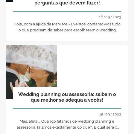
perguntas que devem fazer!
16/09/2023
Hoje, com a ajuda da Mary Me - Eventos, contamo-vos tudo
o que precisam de saber para escolherem o wedding
planner perfeito: 18 perguntas, 18 respostas... E, claro,
segredos que só quem ama o que faz, poderia partilhar
convosco! Venham espreitar!
Wedding planning ou assessoria: saibam o
que melhor se adequa a vocês!
15/09/2023
Mas, afinal... Quando falamos de wedding planning e
assessoria, falamos exactamente do quê?.. E qual será o
que melhor se adequa a vocês?.. Hoje, respondemos-vos!