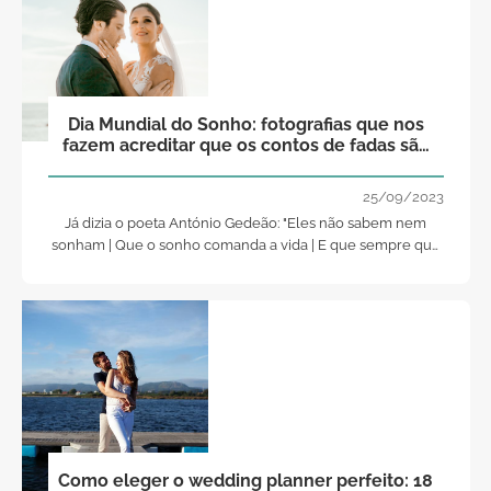
Dia Mundial do Sonho: fotografias que nos
fazem acreditar que os contos de fadas são
- mesmo - reais!
25/09/2023
Já dizia o poeta António Gedeão: "Eles não sabem nem
sonham | Que o sonho comanda a vida | E que sempre que
o homem sonha | O Mundo pula e avança | Como bola
colorida | Entre as mãos duma criança". E a propósito, hoje,
dia 25 de Setembro, comemora-se, precisamente, o dia
Mundial do Sonho!
Como eleger o wedding planner perfeito: 18