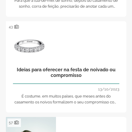
Para que a lua-de-mel de sonho, depois do casamento de
sonho, corra de feição, precisarão de anotar cada um
destes nossos 8 conselhos... 8 conselhos para que a vossa
lua-de-mel seja perfeita!.. Agarrem o bloco de notas e
façamo-nos à estrada!
43
Ideias para oferecer na festa de noivado ou
compromisso
13/10/2023
É costume, em muitos países, que meses antes do
casamento os noivos formalizem o seu compromisso com
um jantar em que o noivo, tradicionalmente, manifesta as
suas intenções de compromisso aos pais da noivo e há uma
troca de presentes entre as famílias.
57