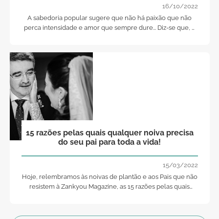
16/10/2022
A sabedoria popular sugere que não há paixão que não
perca intensidade e amor que sempre dure... Diz-se que, o
pico de tudo e de mais alguma coisa se vai desvanecendo,
ao longo do tempo... Mas, ainda assim, será que o amor para
todo o sempre, afinal, existe?
15 razões pelas quais qualquer noiva precisa
do seu pai para toda a vida!
15/03/2022
Hoje, relembramos às noivas de plantão e aos Pais que não
resistem à Zankyou Magazine, as 15 razões pelas quais
qualquer noiva precisa do seu pai para toda a vida... Vamos
a elas?