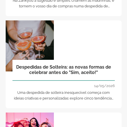
Na Zankyou a sugestão é simples: chamem as madrinhas, e
tornem o vosso dia de compras numa despedida de
solteira diferente. Provem vestidos, tirem fotos, riam muito...
e divirtam-se muito com esta "tarefa"!
Despedidas de Solteira: as novas formas de
celebrar antes do "Sim, aceito!"
14/05/2026
Uma despedida de solteira inesquecível começa com
ideias criativas e personalizadas: explore cinco tendências
que privilegiam experiências, bem-estar e momentos
únicos entre amigas.