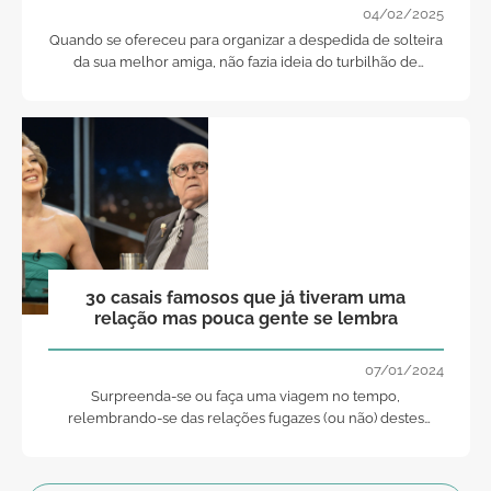
04/02/2025
Quando se ofereceu para organizar a despedida de solteira
da sua melhor amiga, não fazia ideia do turbilhão de
emoções pelas que iria passar. Mas no fim vale a pena,
certo?
30 casais famosos que já tiveram uma
relação mas pouca gente se lembra
07/01/2024
Surpreenda-se ou faça uma viagem no tempo,
relembrando-se das relações fugazes (ou não) destes
casais de famosos... Sim, vira e mexe, há troca de casais!