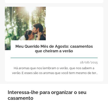
elegemos as romãs! E se o vosso casamento estivesse
repleto de romãs?
Meu Querido Mês de Agosto: casamentos
que cheiram a verão
18/08/2015
Há aromas que nos lembram o verão, que nos sabem a
verão. E esses são os aromas que você tem mesmo de ter
num casamento estival. (Re)conheça aqui alguns.
Interessa-lhe para organizar o seu
casamento