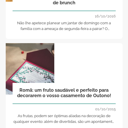
de brunch
16/10/2016
Não lhe apetece planear um jantar de domingo com a
família com a ameaça de segunda-feira a pairar? O
orçamento está curto para pensar num almoço formal?
Explore a ideia do brunch.
Romã: um fruto saudável e perfeito para
decorarem o vosso casamento de Outono!
01/10/2015
As frutas, podem ser óptimas aliadas na decoração de
qualquer evento: além de divertidas, são um apontamento
fresco, cheio de elegância e personalidade. E para hoje,