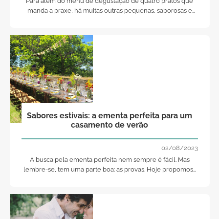
Para além do menu de degustação de quatro pratos que
manda a praxe, há muitas outras pequenas, saborosas e
pecaminosas tentações que os noivos podem colocar à
disposição dos convidados mais gulosos.
Sabores estivais: a ementa perfeita para um
casamento de verão
02/08/2023
A busca pela ementa perfeita nem sempre é fácil. Mas
lembre-se, tem uma parte boa: as provas. Hoje propomos-
lhe algumas ideias para levar à sua empresa de catering.