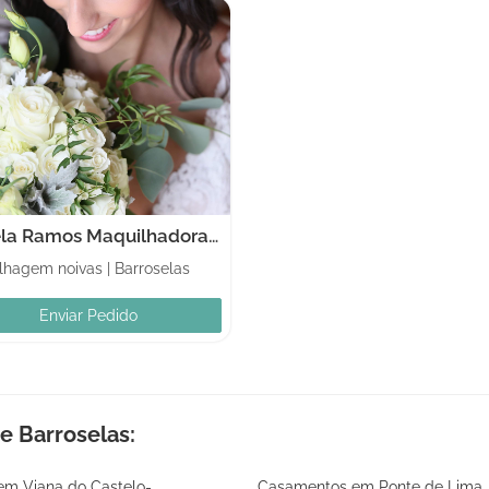
Ângela Ramos Maquilhadora/Make Up Artist
lhagem noivas
|
Barroselas
Enviar Pedido
e Barroselas:
m Viana do Castelo-
Casamentos em Ponte de Lima