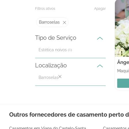
Filtros ativos
Apagar
Barroselas
Tipo de Serviço
Estética noivos
(1)
Localização
Maqui
Barroselas
Outros fornecedores de casamento perto d
Casamentos em Viana do Castelo-Santa
Casamentos e