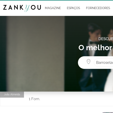
MAGAZINE
ESPAÇOS
FORNECEDORES
DESCUB
O melhor
Barrosela
João Almeida
1 Forn.