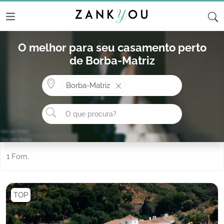
O melhor para seu casamento perto
de Borba-Matriz
Onde? ex: Cascais
Borba-Matriz
O que procura?
1 Forn.
TOP