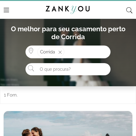
O melhor para seu casamento perto
de Corrida
Onde? ex: Cascais
Corrida
O que procura?
1 Forn.