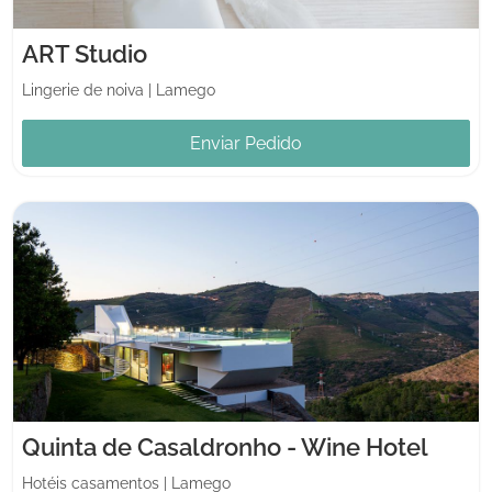
ART Studio
Lingerie de noiva
|
Lamego
Enviar Pedido
Quinta de Casaldronho - Wine Hotel
Hotéis casamentos
|
Lamego