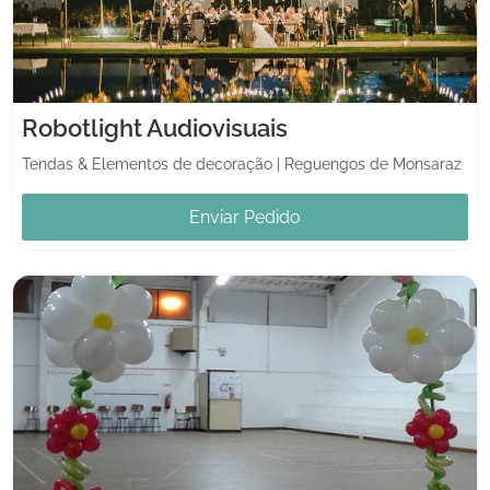
Robotlight Audiovisuais
Tendas & Elementos de decoração
|
Reguengos de Monsaraz
Enviar Pedido