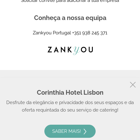
Solicitar convite para adicionar a sua empresa
Conheça a nossa equipa
Zankyou Portugal
+351 938 245 371
Corinthia Hotel Lisbon
© 2008 - 2026, Zankyou
Desfrute da elegância e privacidade dos seus espaços e da
oferta requintada do seu serviço de catering!
SABER MAIS!