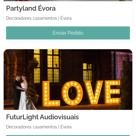
Partyland Évora
Decoradores casamentos
|
Évora
Enviar Pedido
FuturLight Audiovisuais
Decoradores casamentos
|
Évora