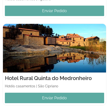
Enviar Pedido
Hotel Rural Quinta do Medronheiro
Hotéis casamentos
|
São Cipriano
Enviar Pedido