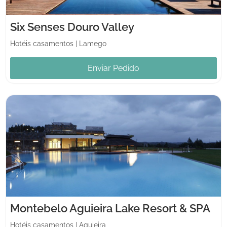
Six Senses Douro Valley
Hotéis casamentos
|
Lamego
Enviar Pedido
Montebelo Aguieira Lake Resort & SPA
Hotéis casamentos
|
Aguieira