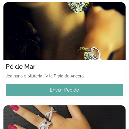
Pé de Mar
Joalharia e bijuteria
|
Vila Praia de Âncora
Enviar Pedido