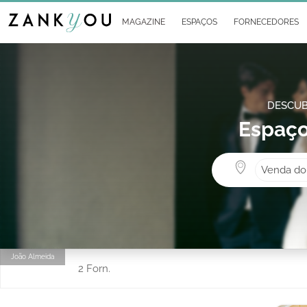
MAGAZINE
ESPAÇOS
FORNECEDORES
DESCUB
Espaço
Venda do
João Almeida
2 Forn.