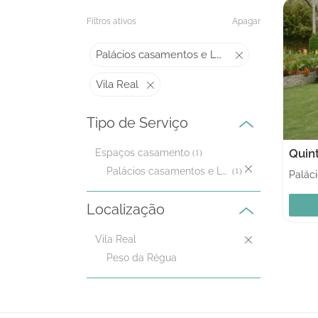
Filtros ativos
Apagar
Palácios casamentos e Locais históricos
Vila Real
Tipo de Serviço
Espaços casamento
(1)
Palácios casamentos e Locais históricos
(1)
Localização
Vila Real
Peso da Régua