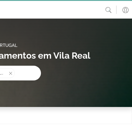
ORTUGAL
samentos em Vila Real
procura?
Palácios casamentos e Locais históricos