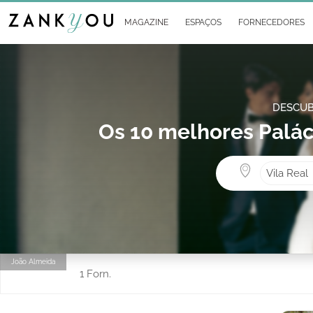
MAGAZINE
ESPAÇOS
FORNECEDORES
DESCUB
Os 10 melhores Palác
Vila Real
João Almeida
1 Forn.