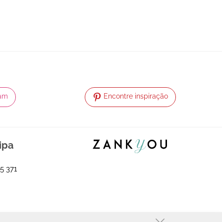
ram
Encontre inspiração
ipa
5 371