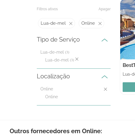
Filtros ativos
Apagar
Lua-de-mel
Online
Tipo de Serviço
Lua-de-mel
(3)
Lua-de-mel
(3)
Best
Lua-d
Localização
Online
Online
Outros fornecedores em Online: