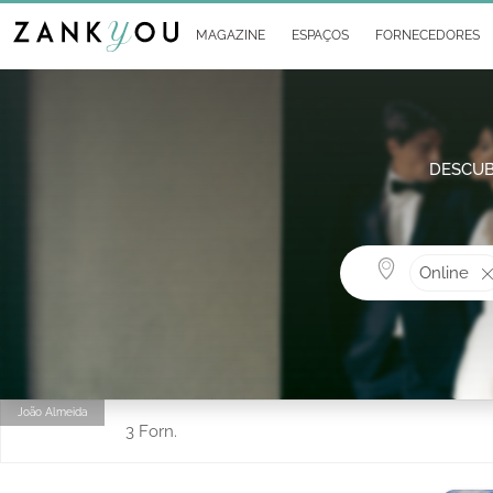
MAGAZINE
ESPAÇOS
FORNECEDORES
DESCUB
Online
João Almeida
3 Forn.