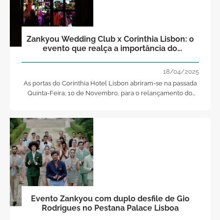
Zankyou Wedding Club x Corinthia Lisbon: o
evento que realça a importância do
networking
18/04/2025
As portas do Corinthia Hotel Lisbon abriram-se na passada
Quinta-Feira, 10 de Novembro, para o relançamento do
evento Wedding Club da Zankyou que reúne fornecedores
do sector nupcial, influenciadores e profissionais com alto
interesse, com a finalidade de criar novas alianças,
consolidar parcerias e ensinar novas técnicas e linguagens
na área da comunicação.
Evento Zankyou com duplo desfile de Gio
Rodrigues no Pestana Palace Lisboa