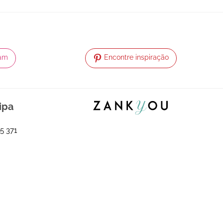
ram
Encontre inspiração
ipa
5 371