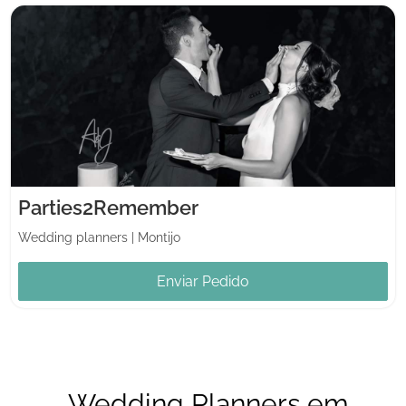
Parties2Remember
Wedding planners
|
Montijo
Enviar Pedido
Wedding Planners em