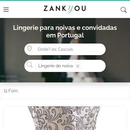
Lingerie para noivas e convidadas
em Portugal
Onde? ex: Cascais
O que procura?
Lingerie de noiva
11 Forn.