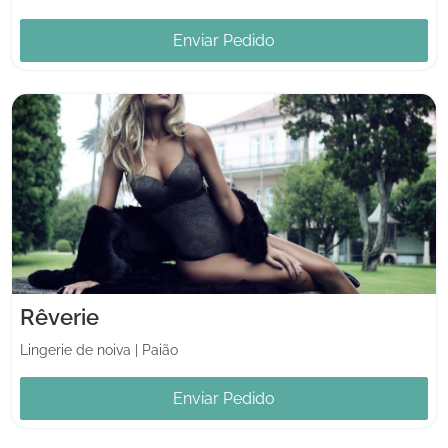
Enviar Pedido
Rêverie
Lingerie de noiva
|
Paião
Enviar Pedido