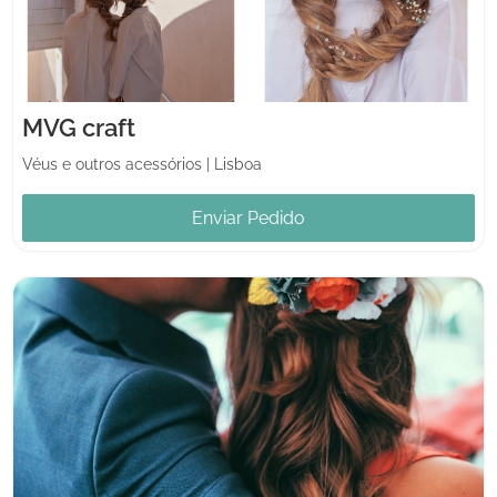
MVG craft
Véus e outros acessórios
|
Lisboa
Enviar Pedido