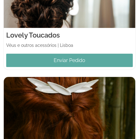
Lovely Toucados
Véus e outros acessórios
|
Lisboa
Enviar Pedido