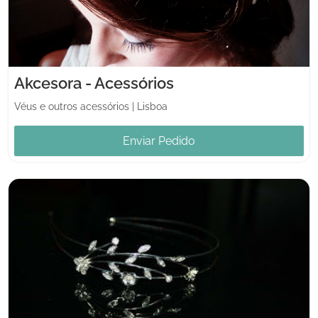
Akcesora - Acessórios
Véus e outros acessórios
|
Lisboa
Enviar Pedido