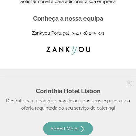
Solicitar convite para adicionar a sua empresa
Conheça a nossa equipa
Zankyou Portugal
+351 938 245 371
Corinthia Hotel Lisbon
© 2008 - 2026, Zankyou
Desfrute da elegância e privacidade dos seus espaços e da
oferta requintada do seu serviço de catering!
SABER MAIS!