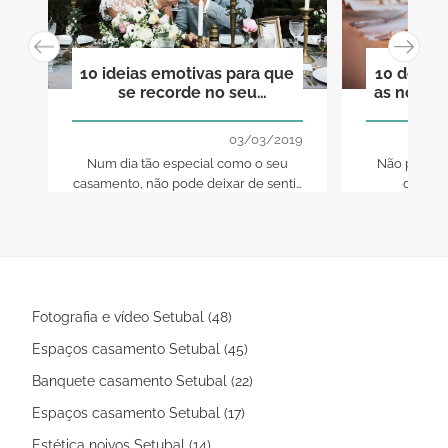
10 ideias emotivas para que
10 detal
se recorde no seu
as noiva
casamento dos que já cá
para s
não estão
03/03/2019
Num dia tão especial como o seu
Não procure
casamento, não pode deixar de sentir
detalhe
a presença de todos os que mais ama,
casamento
mesmo que alguns já não estejam na
escolha
Terra. Aproveite este artigo e tire 10
ideias para se recordar dos que já
partiram
Fotografia e vídeo Setubal (48)
Espaços casamento Setubal (45)
Banquete casamento Setubal (22)
Espaços casamento Setubal (17)
Estética noivos Setubal (14)