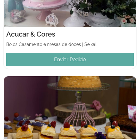
Acucar & Cores
Bolos Casamento e mesas de doces
|
Seixal
Enviar Pedido