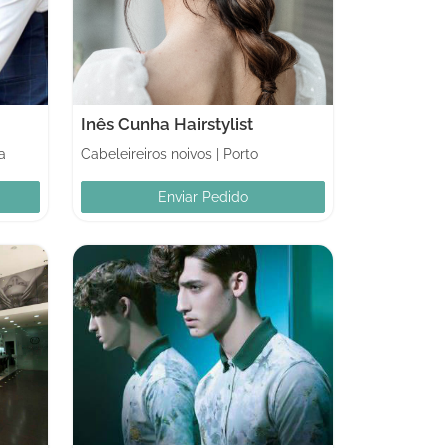
Inês Cunha Hairstylist
a
Cabeleireiros noivos
|
Porto
Enviar Pedido