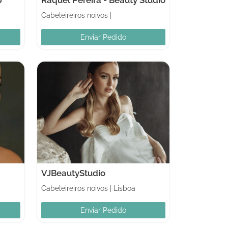
Cabeleireiros noivos
|
Enviar Pedido
VJBeautyStudio
Cabeleireiros noivos
|
Lisboa
Enviar Pedido