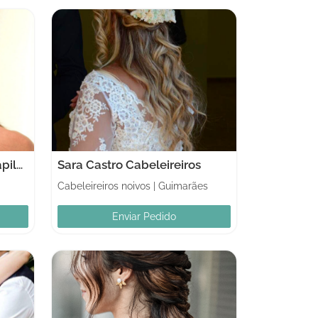
Zelia Teixeira Soluções Capilares
Sara Castro Cabeleireiros
Cabeleireiros noivos
|
Guimarães
Enviar Pedido