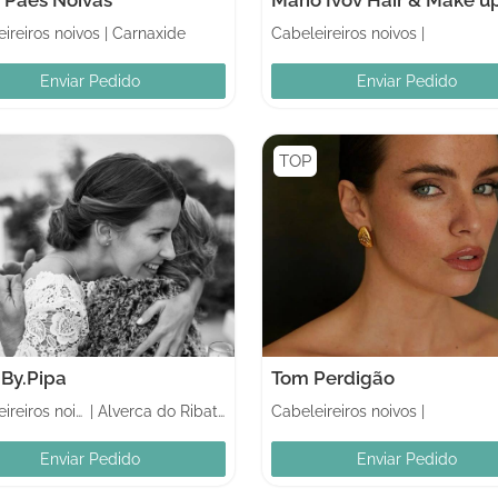
ireiros noivos
|
Carnaxide
Cabeleireiros noivos
|
Enviar Pedido
Enviar Pedido
TOP
By.Pipa
Tom Perdigão
Cabeleireiros noivos
|
Alverca do Ribatejo
Cabeleireiros noivos
|
Enviar Pedido
Enviar Pedido