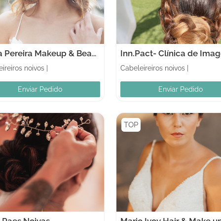
Paula Pereira Makeup & Beauty
Inn.Pact- Clínica de Ima
ireiros noivos
|
Cabeleireiros noivos
|
Enviar Pedido
Enviar Pedido
TOP
 Paes Noivas
Mario Ivov Hair & Make u