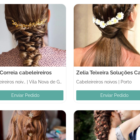
Correia cabeleireiros
Cabeleireiros noivos
|
Vila Nova de Gaia
Cabeleireiros noivos
|
Porto
Enviar Pedido
Enviar Pedido