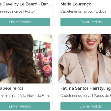
Men's Cave by Le Beard - Barbershop
Maria Lourenço
ireiros noivos
|
Porto
Cabeleireiros noivos
|
Lisboa
Enviar Pedido
Enviar Pedido
abeleireiros
Fátima Santos Hairstyling
Cabeleireiros noivos
|
Vila Nova de Famalicão
Cabeleireiros noivos
|
Enviar Pedido
Enviar Pedido