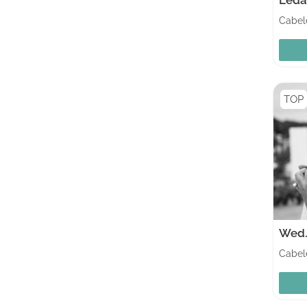
Cabele
TOP
Wed.