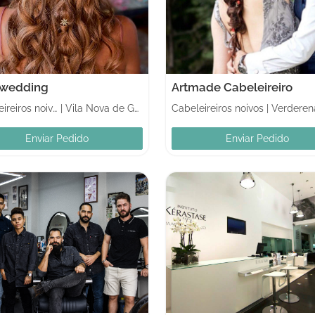
wedding
Artmade Cabeleireiro
Cabeleireiros noivos
|
Vila Nova de Gaia
Cabeleireiros noivos
|
Verderen
Enviar Pedido
Enviar Pedido