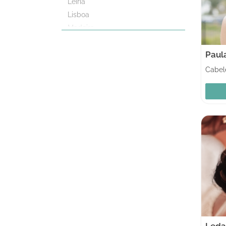
Leiria
Lisboa
Madeira
Porto
Setúbal
Viana do Castelo
Cabele
Vila Real
Viseu
Online
Leda