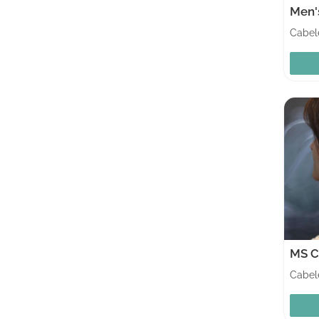
Cabele
MS C