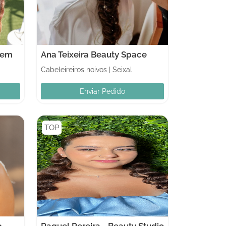
gem
Ana Teixeira Beauty Space
Cabeleireiros noivos
|
Seixal
Enviar Pedido
TOP
p
Raquel Pereira - Beauty Studio