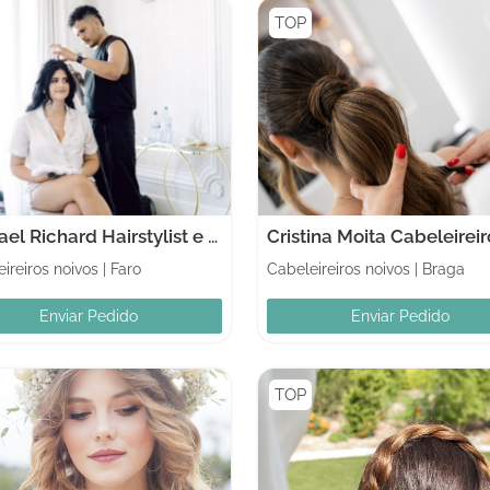
TOP
Michael Richard Hairstylist e Make-up
Cristina Moita Cabeleireir
ireiros noivos
|
Faro
Cabeleireiros noivos
|
Braga
Enviar Pedido
Enviar Pedido
TOP