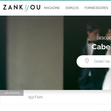
MAGAZINE
ESPAÇOS
FORNECEDORES
DESCUB
Cabel
João Almeida
153 Forn.