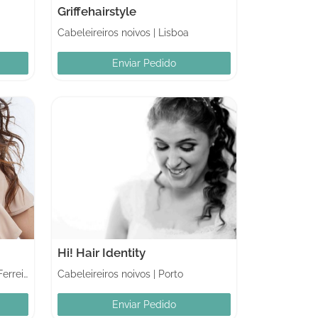
Griffehairstyle
Cabeleireiros noivos
|
Lisboa
Enviar Pedido
Hi! Hair Identity
Paços de Ferreira
Cabeleireiros noivos
|
Porto
Enviar Pedido