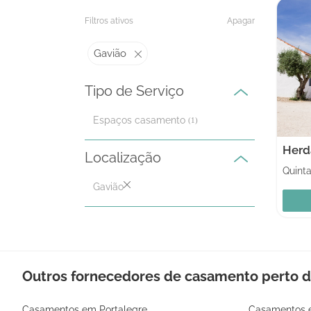
Filtros ativos
Apagar
Gavião
Tipo de Serviço
Espaços casamento
(1)
Localização
Quint
Gavião
Outros fornecedores de casamento perto d
Casamentos em Portalegre
Casamentos 