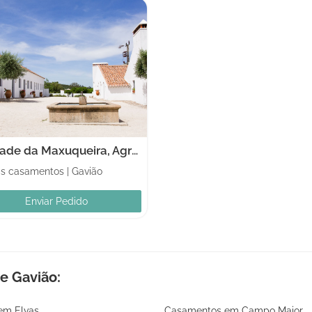
Herdade da Maxuqueira, Agroturismo e Eventos
as casamentos
|
Gavião
Enviar Pedido
e Gavião:
em Elvas
Casamentos em Campo Maior