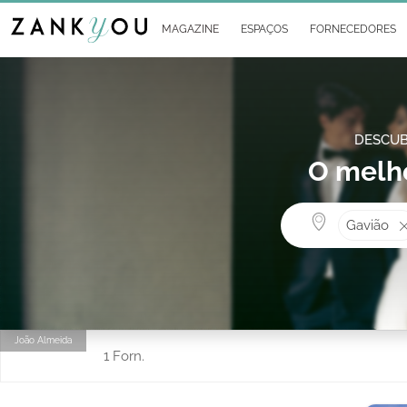
MAGAZINE
ESPAÇOS
FORNECEDORES
DESCUB
O melho
Gavião
João Almeida
1 Forn.