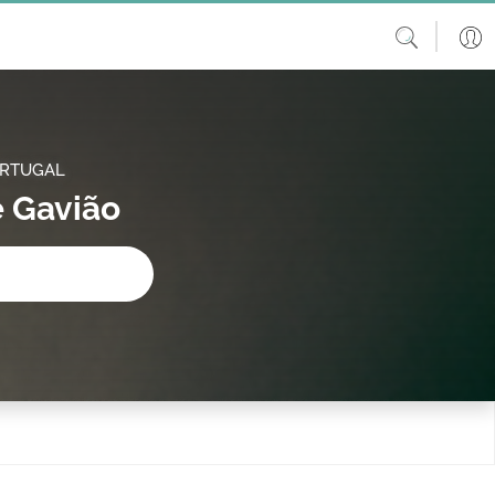
ORTUGAL
e Gavião
procura?