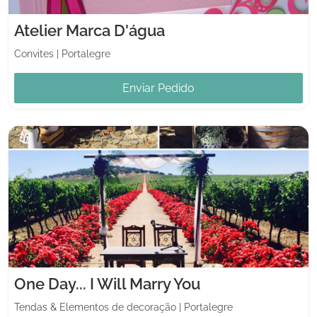
Atelier Marca D'água
Convites
|
Portalegre
Enviar Pedido
One Day... I Will Marry You
Tendas & Elementos de decoração
|
Portalegre