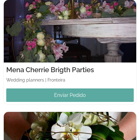
Mena Cherrie Brigth Parties
Wedding planners
|
Fronteira
Enviar Pedido