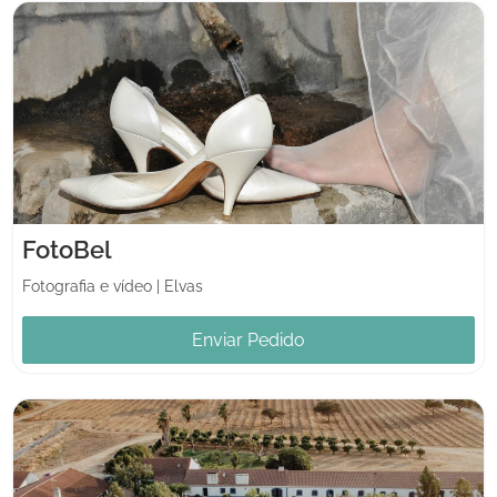
FotoBel
Fotografia e vídeo
|
Elvas
Enviar Pedido