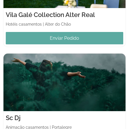
Vila Galé Collection Alter Real
Hotéis casamentos
|
Alter do Chão
Enviar Pedido
Sc Dj
Animação casamentos
|
Portalegre