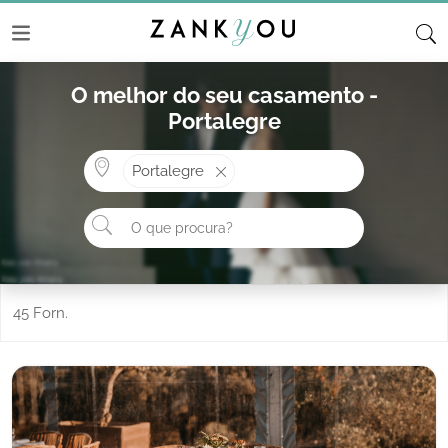
O melhor do seu casamento -
Portalegre
Onde? ex: Cascais
Portalegre
O que procura?
45 Forn.