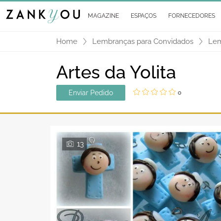
MAGAZINE
ESPAÇOS
FORNECEDORES
Home
Lembranças para Convidados
Lem
Artes da Yolita
Enviar Pedido
0
13