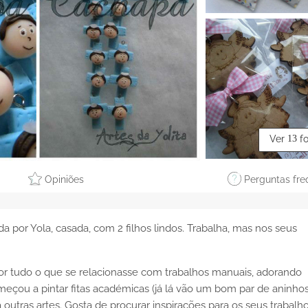
Ver
13
f
Opiniões
Perguntas fre
 por Yola, casada, com 2 filhos lindos. Trabalha, mas nos seus
r tudo o que se relacionasse com trabalhos manuais, adorando
eçou a pintar fitas académicas (já lá vão um bom par de aninhos
tras artes. Gosta de procurar inspirações para os seus trabalh