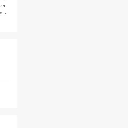
zer
ente