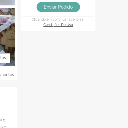
Enviar Pedido
Clicando em continuar aceito as
Condições De Uso
otos
quentes
) e
os e