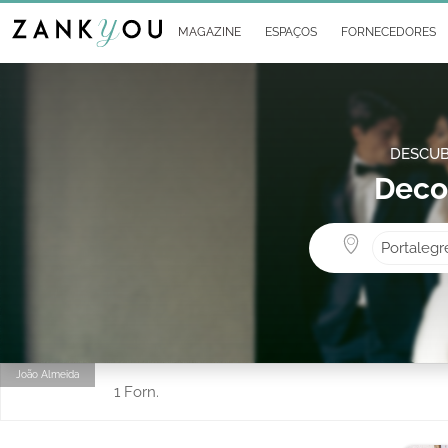
MAGAZINE
ESPAÇOS
FORNECEDORES
DESCUB
Deco
Portalegr
João Almeida
1 Forn.