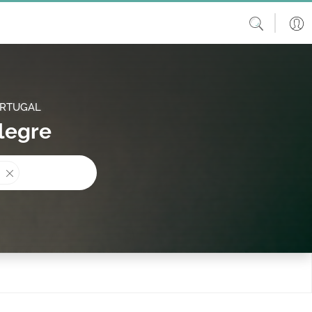
ORTUGAL
legre
procura?