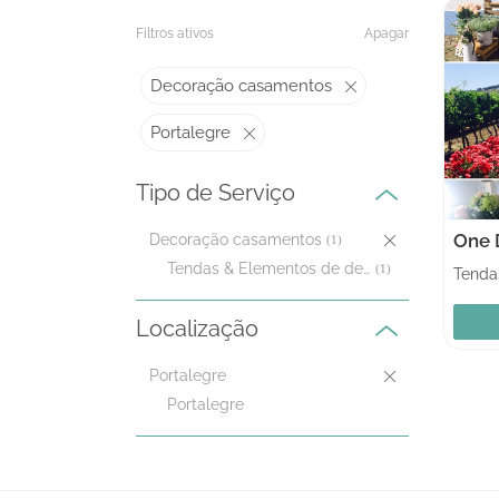
Filtros ativos
Apagar
Decoração casamentos
Portalegre
Tipo de Serviço
One D
Decoração casamentos
(1)
Tendas & Elementos de decoração
(1)
Localização
Portalegre
Portalegre