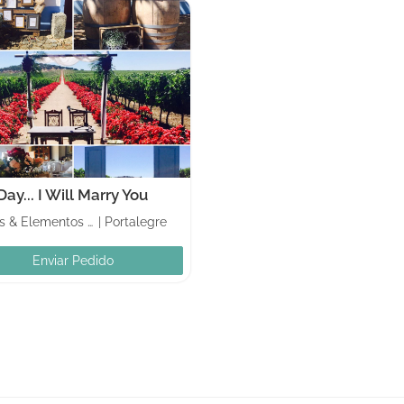
ay... I Will Marry You
Tendas & Elementos de decoração
|
Portalegre
Enviar Pedido