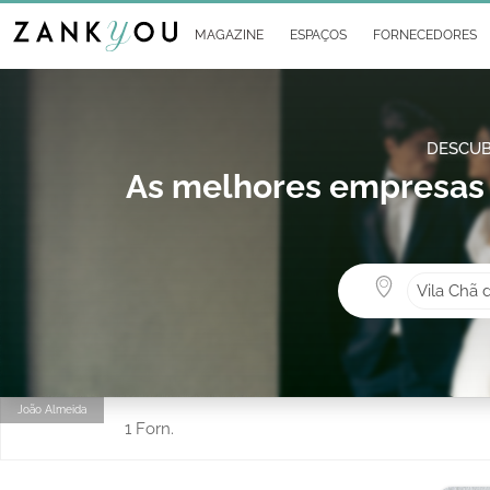
MAGAZINE
ESPAÇOS
FORNECEDORES
DESCUB
As melhores empresas 
Vila Chã 
João Almeida
1 Forn.