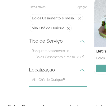
Filtros ativos
Apagar
Bolos Casamento e mesas de doces
Vila Chã de Ourique
Tipo de Serviço
Beti
Banquete casamento
(1)
Bolos Casamento e mesas de doces
(1)
Localização
Vila Chã de Ourique