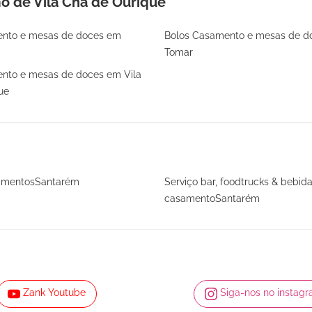
 de Vila Chã de Ourique
ento e mesas de doces em
Bolos Casamento e mesas de d
Tomar
nto e mesas de doces em Vila
ue
samentosSantarém
Serviço bar, foodtrucks & bebid
casamentoSantarém
Zank Youtube
Siga-nos no instag