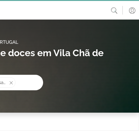
ORTUGAL
e doces em Vila Chã de
procura?
Bolos Casamento e mesas de doces