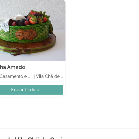
nha Amado
Bolos Casamento e mesas de doces
|
Vila Chã de Ourique
Enviar Pedido