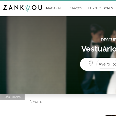
MAGAZINE
ESPAÇOS
FORNECEDORES
DESCUB
Vestuário
Aveiro
João Almeida
3 Forn.