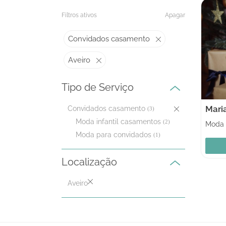
Filtros ativos
Apagar
Convidados casamento
Aveiro
Tipo de Serviço
Mari
Convidados casamento
(3)
Moda infantil casamentos
(2)
Moda para convidados
(1)
Localização
Aveiro