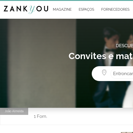
MAGAZINE
ESPAÇOS
FORNECEDORES
DESCUB
Convites e mat
Entronca
João Almeida
1 Forn.