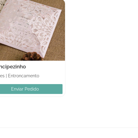
incipezinho
tes
|
Entroncamento
Enviar Pedido