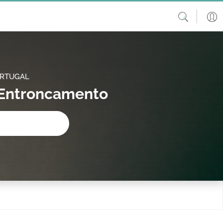
ORTUGAL
m Entroncamento
procura?