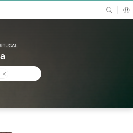
ORTUGAL
ra
procura?