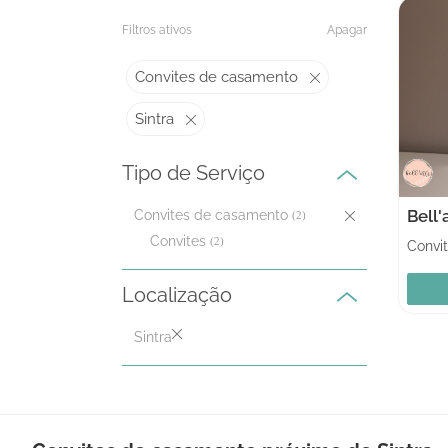
Filtros ativos
Apagar
Convites de casamento
Sintra
Tipo de Serviço
Bell'a
Convites de casamento
(2)
Convites
(2)
Convi
Localização
Sintra