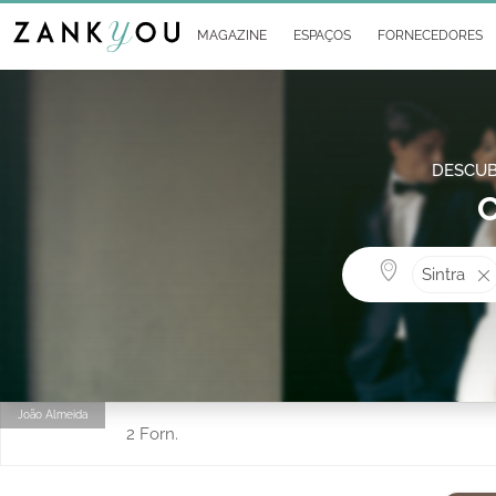
MAGAZINE
ESPAÇOS
FORNECEDORES
DESCUB
C
Sintra
João Almeida
2 Forn.