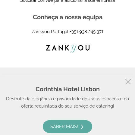
Solicitar convite para adicionar a sua empresa
Conheça a nossa equipa
Zankyou Portugal
+351 938 245 371
Corinthia Hotel Lisbon
© 2008 - 2026, Zankyou
Desfrute da elegância e privacidade dos seus espaços e da
oferta requintada do seu serviço de catering!
SABER MAIS!