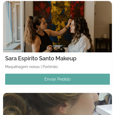
Sara Espírito Santo Makeup
Maquilhagem noivas
|
Portimão
Enviar Pedido