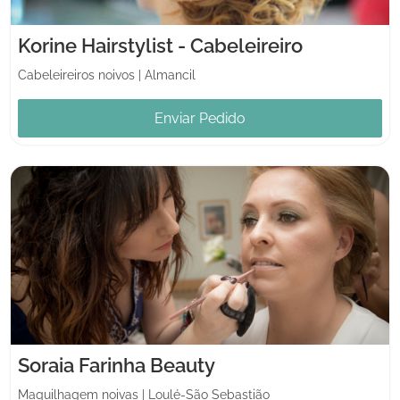
Korine Hairstylist - Cabeleireiro
Cabeleireiros noivos
|
Almancil
Enviar Pedido
Soraia Farinha Beauty
Maquilhagem noivas
|
Loulé-São Sebastião