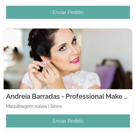
Enviar Pedido
Andreia Barradas - Professional Make Up
Maquilhagem noivas
|
Silves
Enviar Pedido