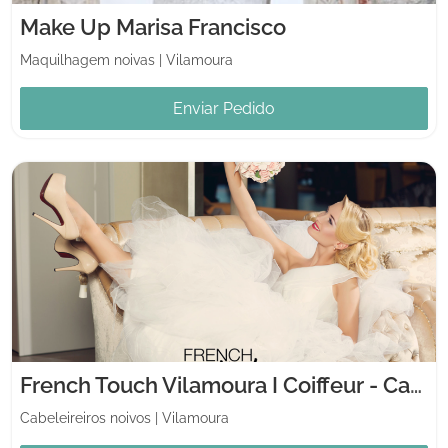
Make Up Marisa Francisco
Maquilhagem noivas
|
Vilamoura
Enviar Pedido
French Touch Vilamoura I Coiffeur - Cabeleireiro - Hairdresser I
Cabeleireiros noivos
|
Vilamoura