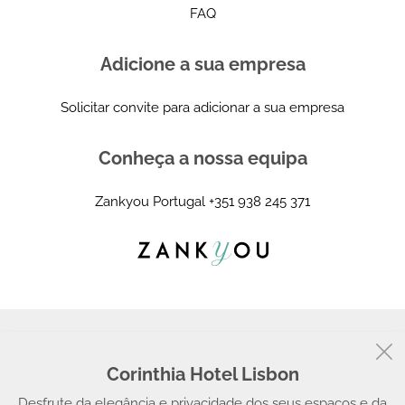
FAQ
Adicione a sua empresa
Solicitar convite para adicionar a sua empresa
Conheça a nossa equipa
Zankyou Portugal
+351 938 245 371
Corinthia Hotel Lisbon
© 2008 - 2026, Zankyou
Desfrute da elegância e privacidade dos seus espaços e da