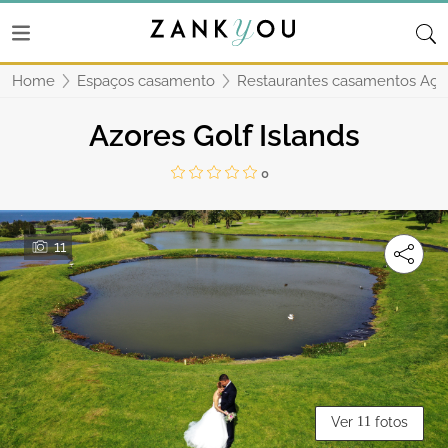
Home
Espaços casamento
Restaurantes casamentos Aço
Azores Golf Islands
0
11
Ver
11
fotos