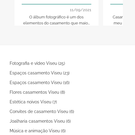
necessita de conhecer
11/09/2021
O álbum fotográfico é um dos
Casar no in
elementos do casamento que maior
meu imagin
importância tem para o casal. Neste
cenário mais
artigo, damos-lhe a conhecer a nossa
confort
seleção de fotógrafos com os estilos
mais variados, para que possa ter um
álbum único.
Fotografia e vídeo Viseu (25)
Espaços casamento Viseu (23)
Espaços casamento Viseu (16)
Flores casamentos Viseu (8)
Estética noivos Viseu (7)
Convites de casamento Viseu (6)
Joalharia casamentos Viseu (6)
Música e animação Viseu (6)