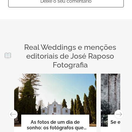
Deixe o seu comentário
Real Weddings e menções
editoriais de José Raposo
Fotografia
As fotos de um dia de
Se eu fos
sonho: os fotógrafos que