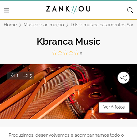
Home
Música e animação
DJs e música casamentos San
Kbranca Music
0
1
5
Ver
6
fotos
Produzimos, desenvolvemos e acompanhamos todo o