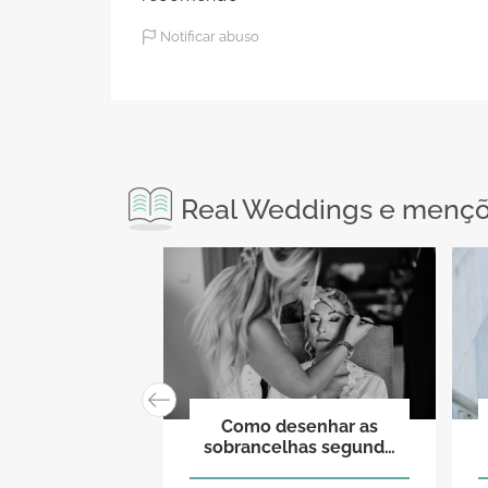
Notificar abuso
Real Weddings e menções
Como desenhar as
sobrancelhas segundo
o seu rosto: as três