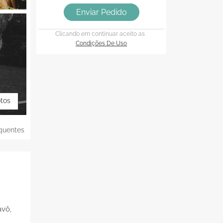
Enviar Pedido
Clicando em continuar aceito as
Condições De Uso
otos
quentes
avô,