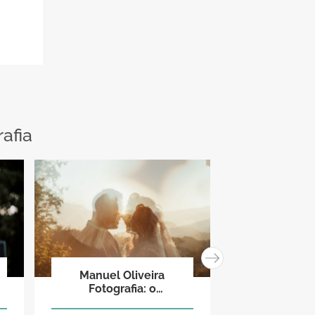
afia
Manuel Oliveira
Se eu fos
Fotografia: o
amanh
emocionante e eterno