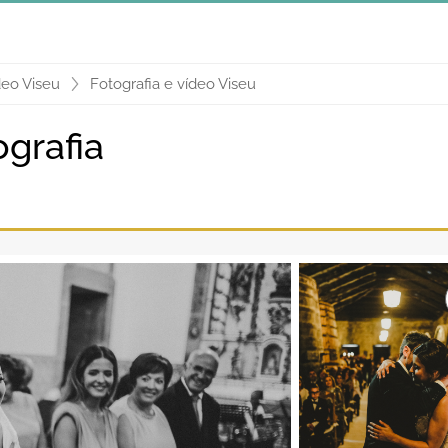
deo Viseu
Fotografia e vídeo Viseu
ografia