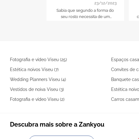
regras básicas que não
23/12/2023
conhece
Sabia que segundo a forma do
seu rosto necessita de um
c
desenho concreto de
sobrancelhas? Siga as nossas
recomendações e desenhe as
a
suas sobrancelhas de forma
correta!
Fotografia e vídeo Viseu (25)
Espaços casa
Estética noivos Viseu (7)
Convites de c
Wedding Planners Viseu (4)
Banquete cas
Vestidos de noiva Viseu (3)
Estética noivo
Fotografia e vídeo Viseu (2)
Carros casame
Descubra mais sobre a Zankyou