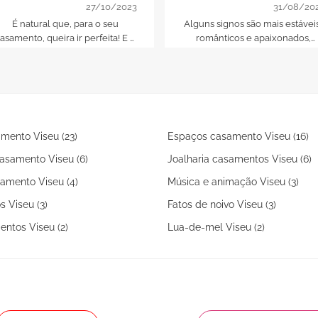
mais magra para o seu
para casar e os que
27/10/2023
31/08/20
casamento
ficam melhor sozinhos!
É natural que, para o seu
Alguns signos são mais estáveis
asamento, queira ir perfeita! E é
românticos e apaixonados,
possível, basta incluir alguns
tornando a vida em casal mais
alimentos detox na sua
fácil, feliz e duradoura
limentação para as gordurinhas
que tem a mais derretem num
instante. Comece por estes 14!
mento Viseu (23)
Espaços casamento Viseu (16)
asamento Viseu (6)
Joalharia casamentos Viseu (6)
amento Viseu (4)
Música e animação Viseu (3)
s Viseu (3)
Fatos de noivo Viseu (3)
ntos Viseu (2)
Lua-de-mel Viseu (2)