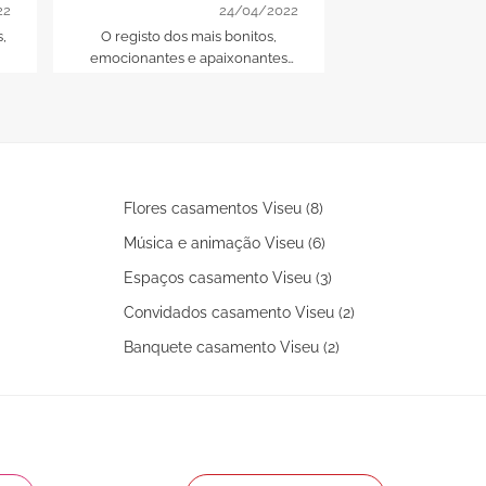
registo do seu "para
22
24/04/2022
sempre!"
,
O registo dos mais bonitos,
... Sorria, aprovei
emocionantes e apaixonantes
agosto e diria "s
momentos que marcarão o dia
gosto, amor e ca
do seu casamento: recorde esta
destes fornece
data para sempre!
seria crucial.
Flores casamentos Viseu (8)
Música e animação Viseu (6)
Espaços casamento Viseu (3)
Convidados casamento Viseu (2)
Banquete casamento Viseu (2)