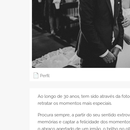
Perfil
Ao longo de 30 anos, tem sido através da foto
retratar os momentos mais especiais.
Procura sempre, a partir do seu sentido extrov
memórias e captar a felicidade dos momentos
o abraço apertado de um irmão, o brilho no ol