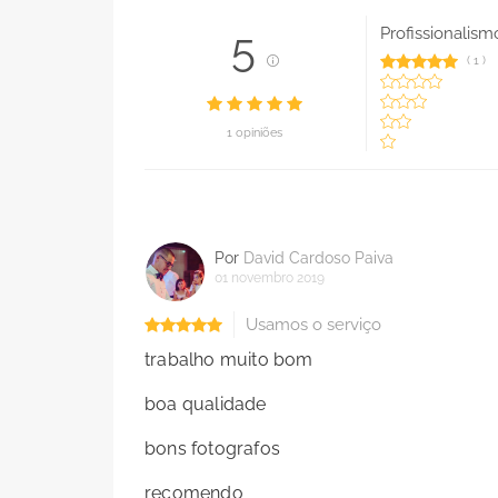
Profissionalism
5
(
1
)
1 opiniões
Por
David Cardoso Paiva
01 novembro 2019
Usamos o serviço
trabalho muito bom
boa qualidade
bons fotografos
recomendo