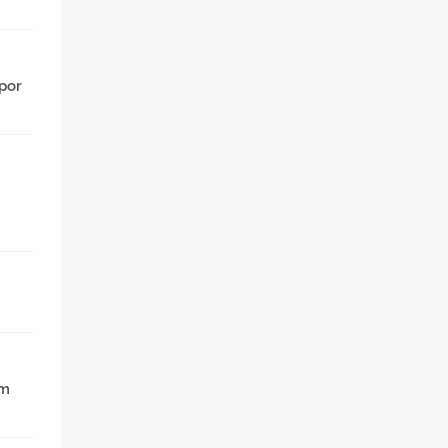
 por
em