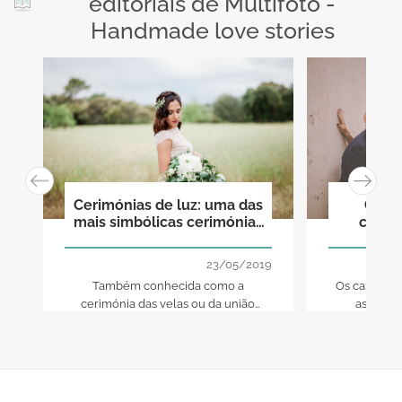
editoriais de Multifoto -
Handmade love stories
Cerimónias de luz: uma das
Como
mais simbólicas cerimónias
casam
de casamento
23/05/2019
Também conhecida como a
Os casament
cerimónia das velas ou da união
ascensã
perfeita, esta é uma forma muito
estatísticas,
especial de se casarem sem
Portugal 33
seguirem uma doutrina religiosa mais
todos os tr
tradicional, celebrando a vossa união
organizar 
junto de amigos e familiares.
poder celeb